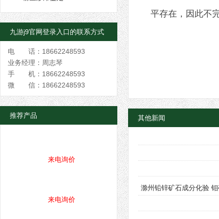
平存在，因此不完
九游j9官网登录入口的联系方式
电 话：18662248593
业务经理：周志琴
手 机：18662248593
微 信：18662248593
推荐产品
其他新闻
来电询价
滁州铅锌矿石成分化验 
来电询价