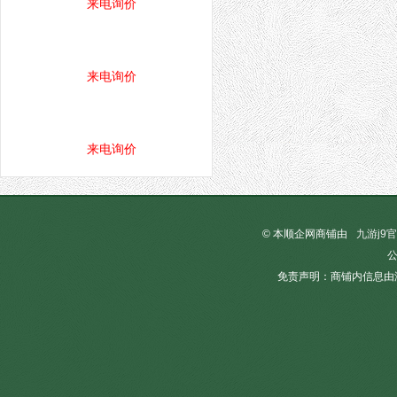
来电询价
来电询价
来电询价
© 本顺企网商铺由
九游j9
免责声明：商铺内信息由