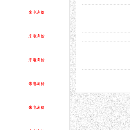
来电询价
来电询价
来电询价
来电询价
来电询价