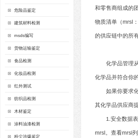
和零售商组成的团
危险品鉴定
物质清单（mrsl：m
建筑材料检测
的供应链中的所
msds编写
货物运输鉴定
食品检测
化学品管理从向
化妆品检测
化学品并符合你
红外测试
如果你要求化学品
纺织品检测
其化学品供应商提
木材鉴定
1.安全数据表(
涂料油漆检测
mrsl。查看m
粉尘涉爆鉴定