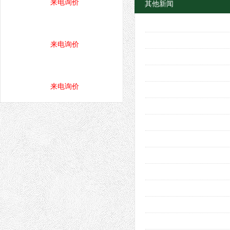
来电询价
其他新闻
来电询价
来电询价