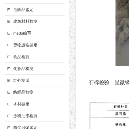
危险品鉴定
建筑材料检测
msds编写
货物运输鉴定
食品检测
化妆品检测
红外测试
石棉检验—显微镜
纺织品检测
木材鉴定
涂料油漆检测
粉尘涉爆鉴定