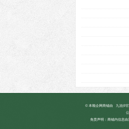
© 本顺企网商铺由
九游j9
免责声明：商铺内信息由