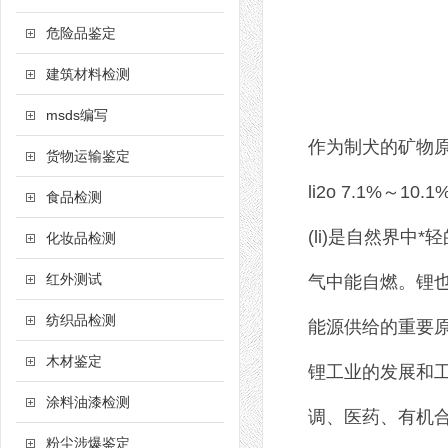
危险品鉴定
建筑材料检测
msds编写
作为制犬的矿物原料主
货物运输鉴定
li2o 7.1%～1
食品检测
(li)是自然界中
化妆品检测
红外测试
气中能自燃。锂
纺织品检测
能源供给的重要
木材鉴定
锂工业的发展和
涂料油漆检测
调、医药、有机
粉尘涉爆鉴定