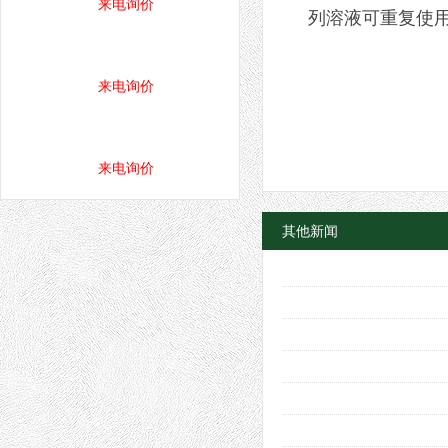
来电询价
列溶液可重复使用
来电询价
来电询价
其他新闻