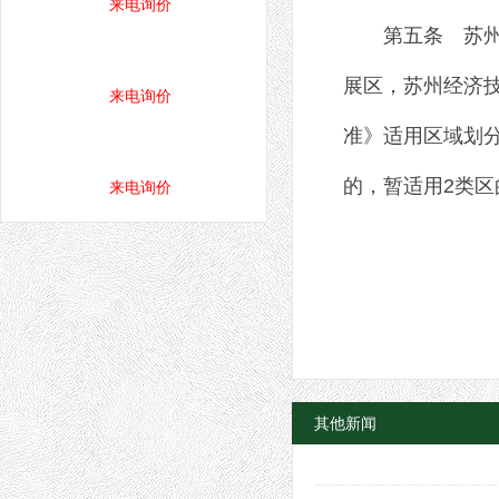
来电询价
第五条 苏州市
展区，苏州经济
来电询价
准》适用区域划
的，暂适用2类
来电询价
其他新闻