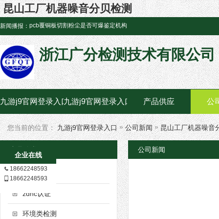
昆山工厂机器噪音分贝检测
环境噪音污染检测-九游j9官网登录入口
pcb覆铜板切割粉尘是否可爆鉴定机构
新闻播报：
服装厂废水zdhc检测 化工厂污泥zdhc检测
pcb覆铜板切割粉尘是否可爆鉴定机构
浙江广分检测技术有限公司
服装厂废水zdhc检测 化工厂污泥zdhc检测
九游j9官网登录入口
九游j9官网登录入口的介绍
产品供应
公
»
»
您当前的位置：
九游j9官网登录入口
公司新闻
昆山工厂机器噪音
产品分类
公司新闻
企业在线
18662248593
所有产品
18662248593
zdhc认证
环境类检测