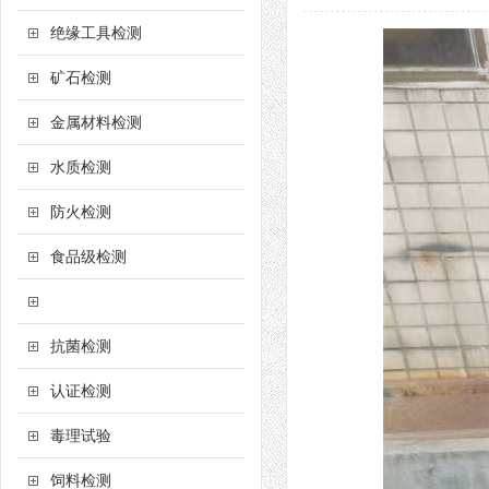
绝缘工具检测
矿石检测
金属材料检测
水质检测
防火检测
食品级检测
抗菌检测
认证检测
毒理试验
饲料检测