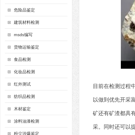
危险品鉴定
建筑材料检测
msds编写
货物运输鉴定
食品检测
化妆品检测
红外测试
目前在检测过程
纺织品检测
以做到优先开采
木材鉴定
矿还有矿渣都具
涂料油漆检测
采。同时还可以
粉尘涉爆鉴定