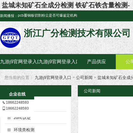
盐城未知矿石全成分检测 铁矿石铁含量检测-
九游j9官网登录入口
pcb覆铜板切割粉尘是否可爆鉴定机构
新闻播报：
服装厂废水zdhc检测 化工厂污泥zdhc检测
pcb覆铜板切割粉尘是否可爆鉴定机构
浙江广分检测技术有限公司
服装厂废水zdhc检测 化工厂污泥zdhc检测
九游j9官网登录入口
九游j9官网登录入口的介绍
产品供应
公
»
»
您当前的位置：
九游j9官网登录入口
公司新闻
盐城未知矿石全成
产品分类
公司新闻
企业在线
18662248593
所有产品
18662248593
zdhc认证
环境类检测