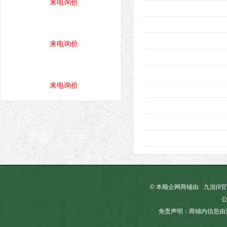
来电询价
来电询价
来电询价
© 本顺企网商铺由
九游j9
免责声明：商铺内信息由