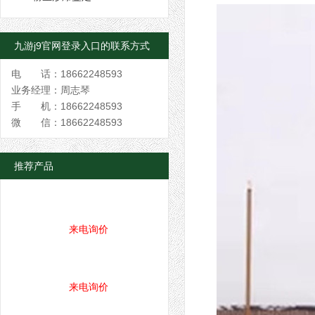
九游j9官网登录入口的联系方式
电 话：18662248593
业务经理：周志琴
手 机：18662248593
微 信：18662248593
推荐产品
来电询价
来电询价