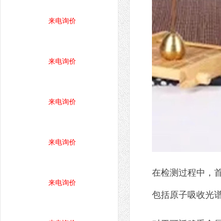
来电询价
来电询价
来电询价
来电询价
在检测过程中，
来电询价
包括原子吸收光谱