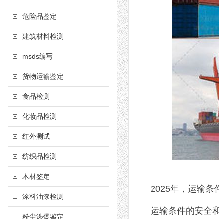
危险品鉴定
建筑材料检测
msds编写
货物运输鉴定
食品检测
化妆品检测
红外测试
纺织品检测
木材鉴定
2025年，运输
涂料油漆检测
运输条件的安全
粉尘涉爆鉴定