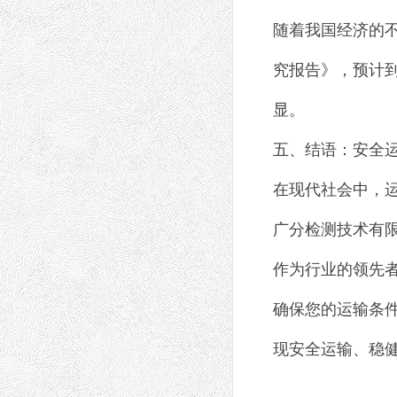
随着我国经济的不
究报告》，预计到
显。
五、结语：安全
在现代社会中，
广分检测技术有
作为行业的领先
确保您的运输条
现安全运输、稳