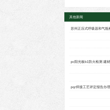
其他新闻
苏州正压式呼吸器和气瓶
pc阳光板b1防火检测 建材g
pqr焊接工艺评定报告办