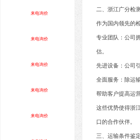
二、浙江广分检
来电询价
作为国内领先的
专业团队：公司
来电询价
估。
来电询价
先进设备：公司引
全面服务：除运
来电询价
帮助客户提高运
这些优势使得浙
来电询价
口的合作伙伴。
三、运输条件鉴