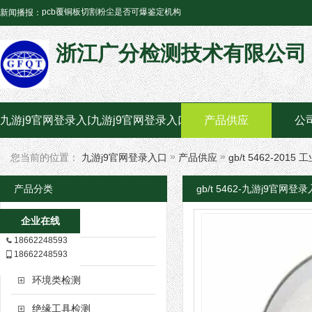
pcb覆铜板切割粉尘是否可爆鉴定机构
新闻播报：
服装厂废水zdhc检测 化工厂污泥zdhc检测
pcb覆铜板切割粉尘是否可爆鉴定机构
浙江广分检测技术有限公司
服装厂废水zdhc检测 化工厂污泥zdhc检测
九游j9官网登录入口
九游j9官网登录入口的介绍
产品供应
公
»
»
您当前的位置：
九游j9官网登录入口
产品供应
gb/t 5462-20
产品分类
gb/t 5462-九游j9官网登
企业在线
所有产品
18662248593
zdhc认证
18662248593
环境类检测
绝缘工具检测