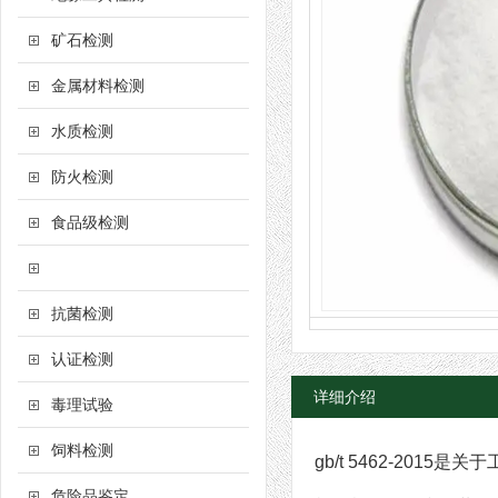
矿石检测
金属材料检测
水质检测
防火检测
食品级检测
抗菌检测
认证检测
详细介绍
毒理试验
饲料检测
gb/t 5462-2
危险品鉴定