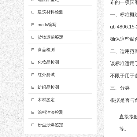
布的一项国
建筑材料检测
一、标准概
msds编写
gb 480
货物运输鉴定
确保这些黏
食品检测
二、适用范
化妆品检测
该标准适用
红外测试
不限于用于
纺织品检测
三、分类
木材鉴定
根据是否与
涂料油漆检测
直接接
粉尘涉爆鉴定
等。