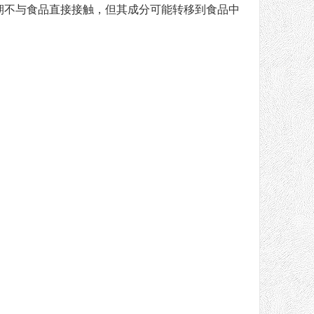
期不与食品直接接触，但其成分可能转移到食品中