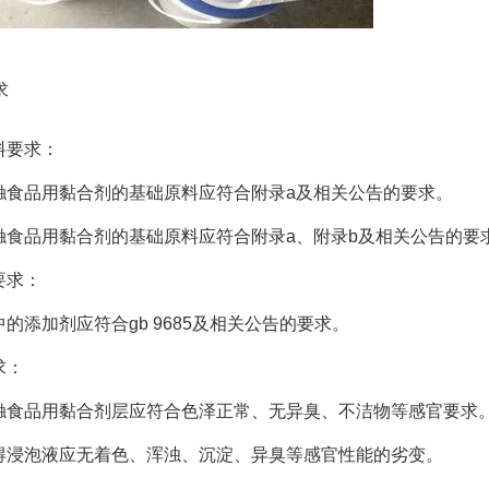
求
料要求：
触食品用黏合剂的基础原料应符合附录a及相关公告的要求。
触食品用黏合剂的基础原料应符合附录a、附录b及相关公告的要
要求：
的添加剂应符合gb 9685及相关公告的要求。
求：
触食品用黏合剂层应符合色泽正常、无异臭、不洁物等感官要求
得浸泡液应无着色、浑浊、沉淀、异臭等感官性能的劣变。