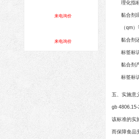
理化指
黏合剂应
来电询价
（qm
黏合剂还
来电询价
标签标
黏合剂
标签标识
五、实施意
gb 480
该标准的实
而保障食品