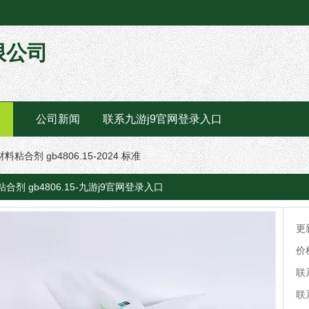
限公司
公司新闻
联系九游j9官网登录入口
粘合剂 gb4806.15-2024 标准
剂 gb4806.15-九游j9官网登录入口
更
价
联
联