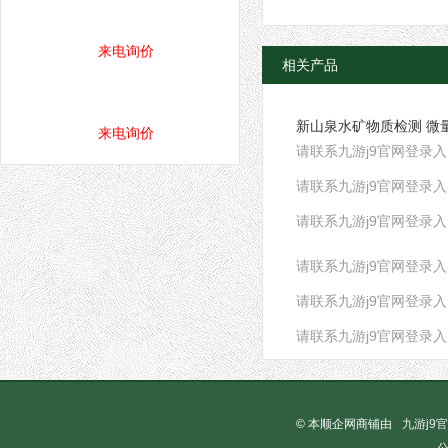
来电询价
相关产品
来电询价
请联系九游j9官网登录
请联系九游j9官网登录
请联系九游j9官网登录
请联系九游j9官网登录
请联系九游j9官网登录
请联系九游j9官网登录
© 本顺企网商铺由
九游j9