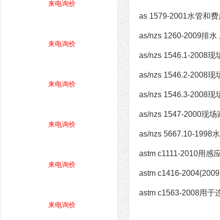
来电询价
as 1579-2001水
as/nzs 1260-200
来电询价
as/nzs 1546.1-2
as/nzs 1546.2-
来电询价
as/nzs 1546.3-
as/nzs 1547-200
来电询价
as/nzs 5667.10-19
astm c1111-2
来电询价
astm c1416-20
astm c1563-
来电询价