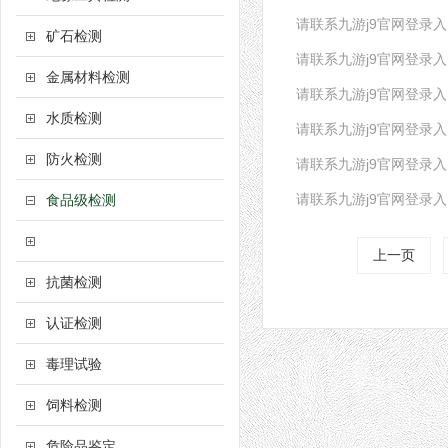
请联系九游j9官网登录
矿石检测
请联系九游j9官网登录
金属材料检测
请联系九游j9官网登录
水质检测
请联系九游j9官网登录
防火检测
请联系九游j9官网登录
请联系九游j9官网登录
食品级检测
上一页
抗菌检测
认证检测
毒理试验
饲料检测
危险品鉴定