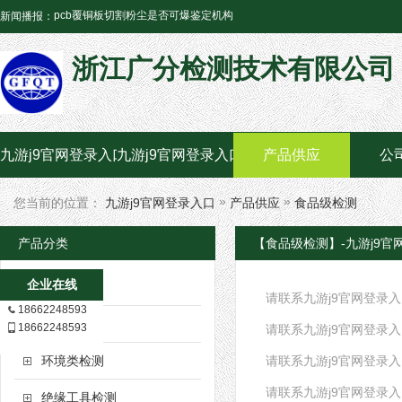
pcb覆铜板切割粉尘是否可爆鉴定机构
新闻播报：
服装厂废水zdhc检测 化工厂污泥zdhc检测
pcb覆铜板切割粉尘是否可爆鉴定机构
浙江广分检测技术有限公司
服装厂废水zdhc检测 化工厂污泥zdhc检测
九游j9官网登录入口
九游j9官网登录入口的介绍
产品供应
公
»
»
您当前的位置：
九游j9官网登录入口
产品供应
食品级检测
产品分类
【食品级检测】-九游j9官
企业在线
所有产品
请联系九游j9官网登录
18662248593
zdhc认证
18662248593
请联系九游j9官网登录
环境类检测
请联系九游j9官网登录
请联系九游j9官网登录
绝缘工具检测