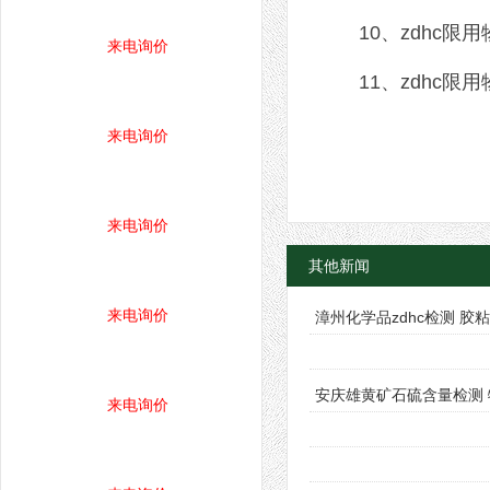
10、zdhc限用
来电询价
11、zdhc限用物
来电询价
来电询价
其他新闻
来电询价
漳州化学品zdhc检测 胶粘
安庆雄黄矿石硫含量检测
来电询价