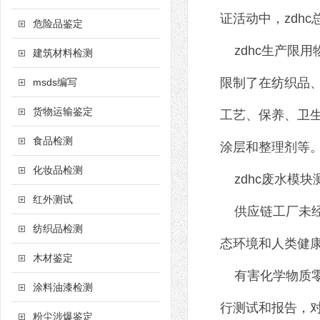
证活动中，zdh
危险品鉴定
zdhc生产限用
建筑材料检测
限制了在纺织品
msds编写
货物运输鉴定
工艺、保养、卫
食品检测
涂层和整理剂等
化妆品检测
zdhc废水模块
红外测试
供应链工厂未经
纺织品检测
态环境和人类健
木材鉴定
有害化学物质零
涂料油漆检测
行测试和报告，
粉尘涉爆鉴定