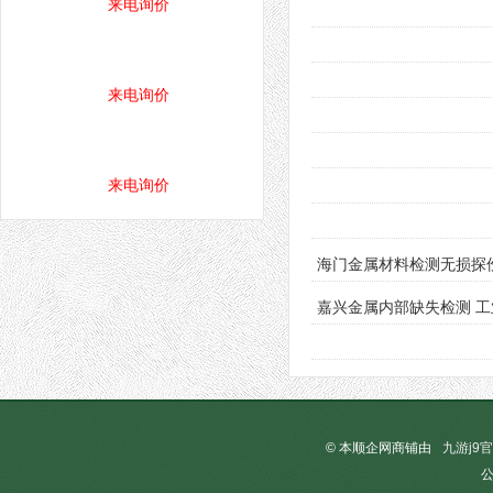
来电询价
来电询价
来电询价
海门金属材料检测无损探
嘉兴金属内部缺失检测 工
© 本顺企网商铺由
九游j9