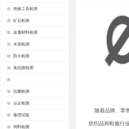
绝缘工具检测
矿石检测
金属材料检测
水质检测
防火检测
食品级检测
抗菌检测
认证检测
随着品牌、零售
毒理试验
纺织品和鞋服行业的制
饲料检测